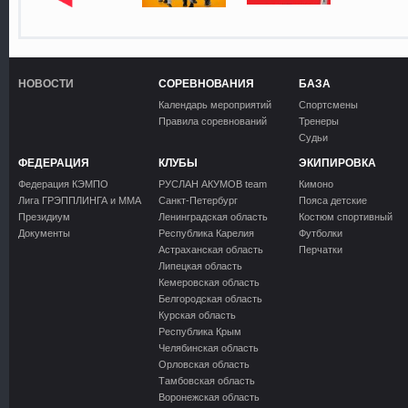
НОВОСТИ
СОРЕВНОВАНИЯ
БАЗА
Календарь мероприятий
Спортсмены
Правила соревнований
Тренеры
Судьи
ФЕДЕРАЦИЯ
КЛУБЫ
ЭКИПИРОВКА
Федерация КЭМПО
РУСЛАН АКУМОВ team
Кимоно
Лига ГРЭППЛИНГА и ММА
Санкт-Петербург
Пояса детские
Президиум
Ленинградская область
Костюм спортивный
Документы
Республика Карелия
Футболки
Астраханская область
Перчатки
Липецкая область
Кемеровская область
Белгородская область
Курская область
Республика Крым
Челябинская область
Орловская область
Тамбовская область
Воронежская область