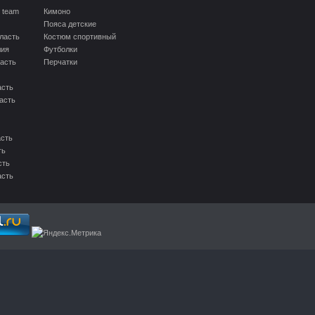
 team
Кимоно
Пояса детские
ласть
Костюм спортивный
лия
Футболки
асть
Перчатки
асть
асть
асть
ть
сть
асть