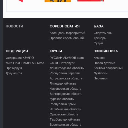
НОВОСТИ
СОРЕВНОВАНИЯ
БАЗА
Календарь мероприятий
Спортсмены
Правила соревнований
Тренеры
Судьи
ФЕДЕРАЦИЯ
КЛУБЫ
ЭКИПИРОВКА
Федерация КЭМПО
РУСЛАН АКУМОВ team
Кимоно
Лига ГРЭППЛИНГА и ММА
Санкт-Петербург
Пояса детские
Президиум
Ленинградская область
Костюм спортивный
Документы
Республика Карелия
Футболки
Астраханская область
Перчатки
Липецкая область
Кемеровская область
Белгородская область
Курская область
Республика Крым
Челябинская область
Орловская область
Тамбовская область
Воронежская область