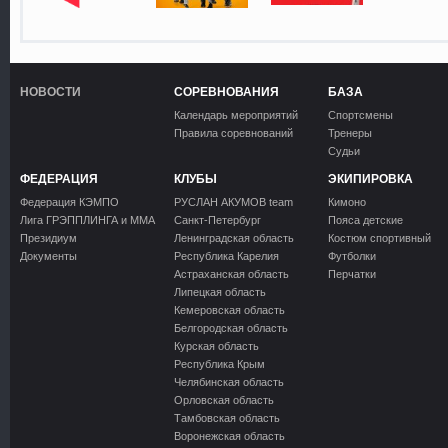
НОВОСТИ
СОРЕВНОВАНИЯ
БАЗА
Календарь мероприятий
Спортсмены
Правила соревнований
Тренеры
Судьи
ФЕДЕРАЦИЯ
КЛУБЫ
ЭКИПИРОВКА
Федерация КЭМПО
РУСЛАН АКУМОВ team
Кимоно
Лига ГРЭППЛИНГА и ММА
Санкт-Петербург
Пояса детские
Президиум
Ленинградская область
Костюм спортивный
Документы
Республика Карелия
Футболки
Астраханская область
Перчатки
Липецкая область
Кемеровская область
Белгородская область
Курская область
Республика Крым
Челябинская область
Орловская область
Тамбовская область
Воронежская область