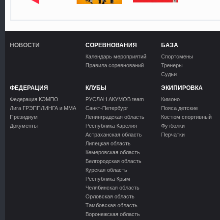
НОВОСТИ
СОРЕВНОВАНИЯ
БАЗА
Календарь мероприятий
Спортсмены
Правила соревнований
Тренеры
Судьи
ФЕДЕРАЦИЯ
КЛУБЫ
ЭКИПИРОВКА
Федерация КЭМПО
РУСЛАН АКУМОВ team
Кимоно
Лига ГРЭППЛИНГА и ММА
Санкт-Петербург
Пояса детские
Президиум
Ленинградская область
Костюм спортивный
Документы
Республика Карелия
Футболки
Астраханская область
Перчатки
Липецкая область
Кемеровская область
Белгородская область
Курская область
Республика Крым
Челябинская область
Орловская область
Тамбовская область
Воронежская область