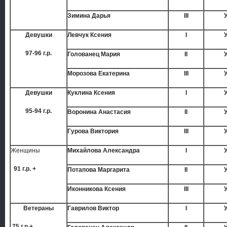
Зимина Дарья
III
Девушки
Левчук Ксения
I
97-96 г.р.
Голованец Мария
II
Морозова Екатерина
III
Девушки
Куклина Ксения
I
95-94 г.р.
Воронина Анастасия
II
Гурова Виктория
III
Женщины
Михайлова Александра
I
91 г.р. +
Потапова Маргарита
II
Иконникова Ксения
III
Ветераны
Гаврилов Виктор
I
75 г.р.+