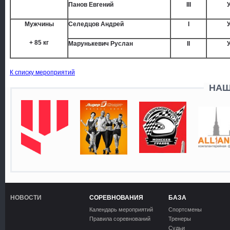
Панов Евгений
III
Мужчины
Селедцов Андрей
I
+ 85 кг
Марунькевич Руслан
II
К списку мероприятий
НАШ
НОВОСТИ
СОРЕВНОВАНИЯ
БАЗА
Календарь мероприятий
Спортсмены
Правила соревнований
Тренеры
Судьи