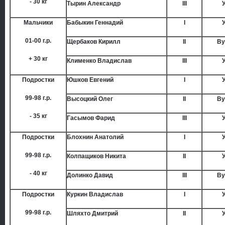
- 30 кг
Тырин Александр
III
Мальчики
Бабыкин Геннадий
I
01-00 г.р.
Щербаков Кирилл
II
Ву
+ 30 кг
Клименко Владислав
III
Подростки
Юшков Евгений
I
99-98 г.р.
Высоцкий Олег
II
Ву
- 35 кг
Гасымов Фарид
III
Подростки
Блохнин Анатолий
I
99-98 г.р.
Колпащиков Никита
II
- 40 кг
Долинко Давид
III
Ву
Подростки
Куркин Владислав
I
99-98 г.р.
Шляхто Дмитрий
II