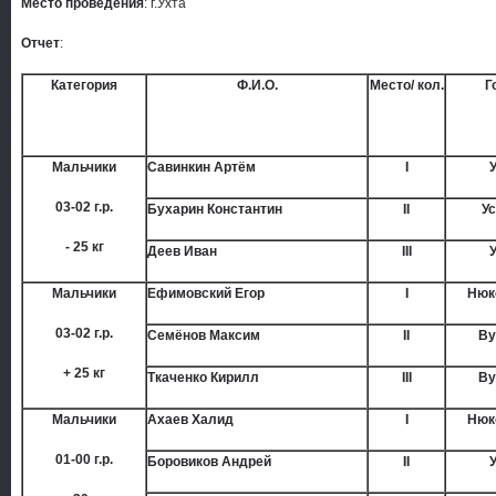
Место проведения
: г.Ухта
Отчет
:
Категория
Ф.И.О.
Место/ кол.
Г
Мальчики
Савинкин Артём
I
03-02 г.р.
Бухарин Константин
II
У
- 25 кг
Деев Иван
III
Мальчики
Ефимовский Егор
I
Нюк
03-02 г.р.
Семёнов Максим
II
Ву
+ 25 кг
Ткаченко Кирилл
III
Ву
Мальчики
Ахаев Халид
I
Нюк
01-00 г.р.
Боровиков Андрей
II