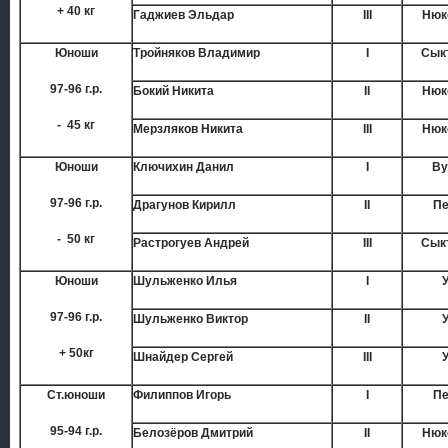
+ 40 кг
Гаджиев Эльдар
III
Нюк
Юноши
Тройняков Владимир
I
Сык
97-96 г.р.
Бокий Никита
II
Нюк
- 45 кг
Мерзляков Никита
III
Нюк
Юноши
Ключихин Данил
I
Ву
97-96 г.р.
Драгунов Кирилл
II
Пе
- 50 кг
Растрогуев Андрей
III
Сык
Юноши
Шульженко Илья
I
97-96 г.р.
Шульженко Виктор
II
+ 50кг
Шнайдер Сергей
III
Ст.юноши
Филиппов Игорь
I
Пе
95-94 г.р.
Белозёров Дмитрий
II
Нюк