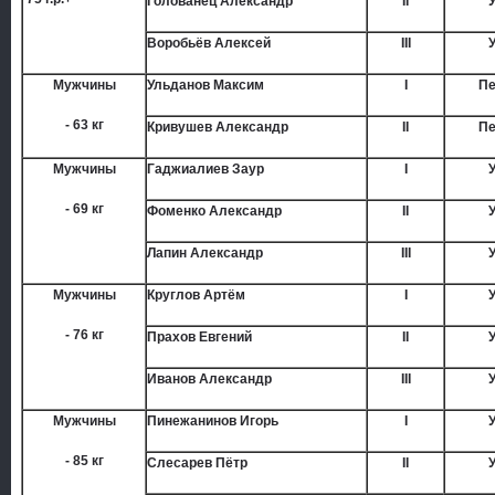
Голованец Александр
II
Воробьёв Алексей
III
Мужчины
Ульданов Максим
I
Пе
- 63 кг
Кривушев Александр
II
Пе
Мужчины
Гаджиалиев Заур
I
- 69 кг
Фоменко Александр
II
Лапин Александр
III
Мужчины
Круглов Артём
I
- 76 кг
Прахов Евгений
II
Иванов Александр
III
Мужчины
Пинежанинов Игорь
I
- 85 кг
Слесарев Пётр
II