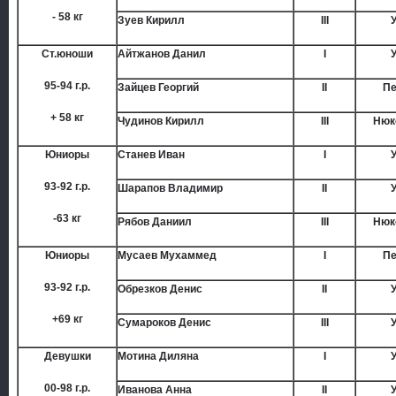
- 58 кг
Зуев Кирилл
III
Ст.юноши
Айтжанов Данил
I
95-94 г.р.
Зайцев Георгий
II
Пе
+ 58 кг
Чудинов Кирилл
III
Нюк
Юниоры
Станев Иван
I
93-92 г.р.
Шарапов Владимир
II
-63 кг
Рябов Даниил
III
Нюк
Юниоры
Мусаев Мухаммед
I
Пе
93-92 г.р.
Обрезков Денис
II
+69 кг
Сумароков Денис
III
Девушки
Мотина Диляна
I
00-98 г.р.
Иванова Анна
II