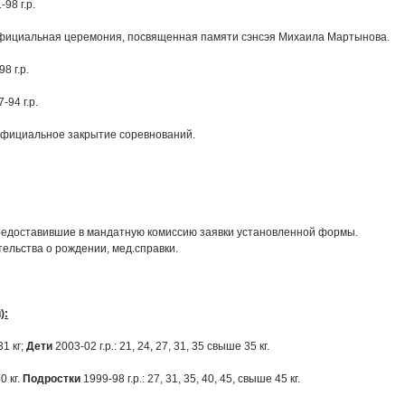
98 г.р.
официальная церемония, посвященная памяти сэнсэя Михаила Мартынова.
8 г.р.
-94 г.р.
 официальное закрытие соревнований.
редоставившие в мандатную комиссию заявки установленной формы.
ельства о рождении, мед.справки.
):
31 кг;
Дети
2003-02 г.р.: 21, 24, 27, 31, 35 свыше 35 кг.
0 кг.
Подростки
1999-98 г.р.: 27, 31, 35, 40, 45, свыше 45 кг.