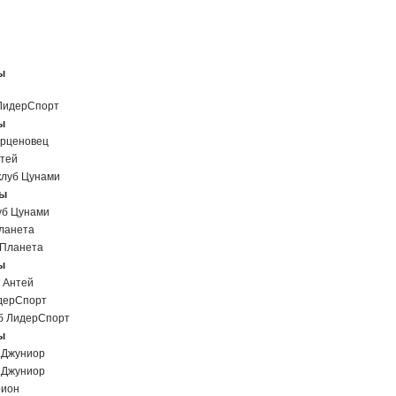
ы
ЛидерСпорт
ы
ерценовец
тей
луб Цунами
ны
б Цунами
ланета
Планета
ы
 Антей
дерСпорт
б ЛидерСпорт
ы
.Джуниор
.Джуниор
рион