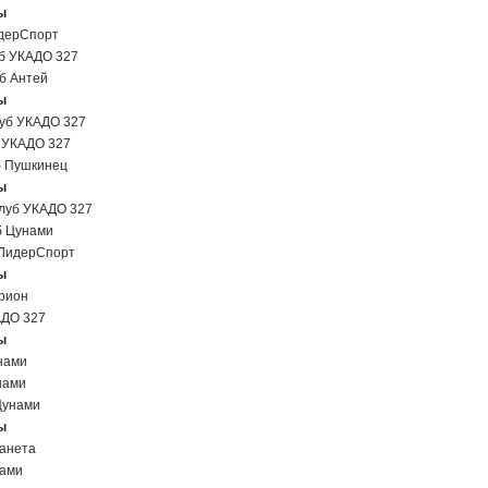
ы
дерСпорт
б УКАДО 327
б Антей
ы
уб УКАДО 327
 УКАДО 327
 Пушкинец
ы
уб УКАДО 327
 Цунами
ЛидерСпорт
ы
рион
АДО 327
ы
нами
нами
Цунами
ы
анета
нами