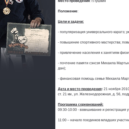
Место проведения
: г.Пушкин
Положение
:
Цели и задачи:
- популяризация универсального каратэ; 
- повышение спортивного мастерства; пов
- привлечение населения к занятиям физич
- почтение памяти сэнсэя Михаила Мартын
дан);
- финансовая помощь семье Михаила Мар
Дата и место проведения
:
21 ноября 2010 
ст. 21 км., ул. Железнодорожная, д. 56, п
Программа соревнований:
09:30-10:00 - взвешивание и регистрация у
11:00 – начало поединков младших участни