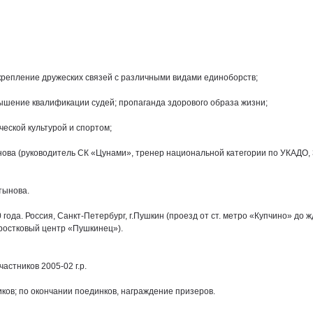
укрепление дружеских связей с различными видами единоборств;
ышение квалификации судей; пропаганда здорового образа жизни;
еской культурой и спортом;
ова (руководитель СК «Цунами», тренер национальной категории по УКАДО, 
тынова.
года. Россия, Санкт-Петербург, г.Пушкин (проезд от ст. метро «Купчино» до ж
одростковый центр «Пушкинец»).
частников 2005-02 г.р.
ков; по окончании поединков, награждение призеров.