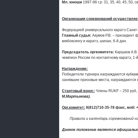
Мл. юноши
1997-96 г.р: 31, 35, 40, 45, 50, 
Организация соревнований осуществляе
Федерацией универсального каратэ Санкт-
Главный судья:
Акумов Р.В. – президент 
кикбоксингу и каратэ, шихан, 6-й дан.
Председатель оргкомитета:
Каршков А.В.
чемпион России по контактному каратэ, 1-й
Награждение:
Победители турнира награждаются кубкам
занявшие призовые места, награждаются 
Стартовый взнос:
Члены RUKF – 250 руб, 
М.Мартынова).
Орг.комитет:
8(812)710-35-78 факс, моб: 
Правила и календарь соревнований н
Данное положение является официальн