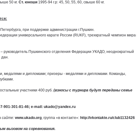
свыше 50 кг.
Ст. юноши
1995-94 г.р: 45, 50, 55, 60, свыше 60 кг.
тся:
Петербурга, при поддержке администрации г.Пушкин.
федерации универсального карате России (RUKF), трехкратный чемпион мира
 – руководитель Пушкинского отделения Федерации УКАДО, неоднократный
 дан.
и, медалями и дипломами; призеры - медалями и дипломами. Команды,
кубками.
остальные участники 400 руб.
(взносы с турнира будут переданы семье
+7-901-301-81-46;
e
-
mail
:
ukado
@
yandex
.
ru
а сайте:
www.ukado.
org
, группа «в контакте»:
http://vkontakte.ru/club1132426
ым вызовом на соревнования.