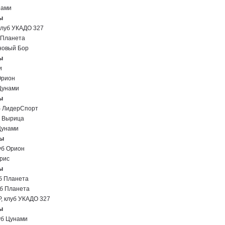
нами
ы
луб УКАДО 327
Планета
новый Бор
ы
и
Орион
Цунами
ы
 ЛидерСпорт
 Вырица
Цунами
ны
б Орион
рис
ы
 Планета
б Планета
клуб УКАДО 327
ы
б Цунами