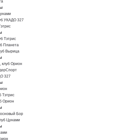
та
ны
Цунами
б УКАДО 327
этрис
ы
б Тэтрис
б Планета
уб Вырица
ы
клуб Орион
дерСпорт
О 327
ны
рион
 Тэтрис
б Орион
ы
основый Бор
уб Цунами
ы
нами
рион