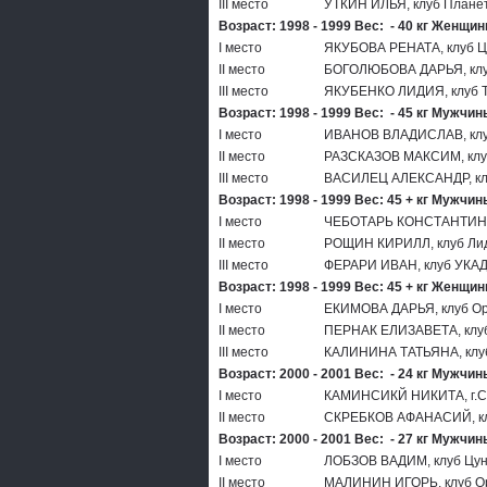
III место
УТКИН ИЛЬЯ, клуб Плане
Возраст: 1998 - 1999 Вес: - 40 кг Женщи
I место
ЯКУБОВА РЕНАТА, клуб 
II место
БОГОЛЮБОВА ДАРЬЯ, клу
III место
ЯКУБЕНКО ЛИДИЯ, клуб Т
Возраст: 1998 - 1999 Вес: - 45 кг Мужчин
I место
ИВАНОВ ВЛАДИСЛАВ, клу
II место
РАЗСКАЗОВ МАКСИМ, клу
III место
ВАСИЛЕЦ АЛЕКСАНДР, кл
Возраст: 1998 - 1999 Вес: 45 + кг Мужчин
I место
ЧЕБОТАРЬ КОНСТАНТИН, 
II место
РОЩИН КИРИЛЛ, клуб Ли
III место
ФЕРАРИ ИВАН, клуб УКАД
Возраст: 1998 - 1999 Вес: 45 + кг Женщи
I место
ЕКИМОВА ДАРЬЯ, клуб О
II место
ПЕРНАК ЕЛИЗАВЕТА, клуб
III место
КАЛИНИНА ТАТЬЯНА, клу
Возраст: 2000 - 2001 Вес: - 24 кг Мужчин
I место
КАМИНСИКЙ НИКИТА, г.С
II место
СКРЕБКОВ АФАНАСИЙ, кл
Возраст: 2000 - 2001 Вес: - 27 кг Мужчин
I место
ЛОБЗОВ ВАДИМ, клуб Цу
II место
МАЛИНИН ИГОРЬ, клуб О