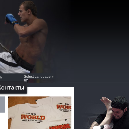
Select Language
▼
ль
Контакты