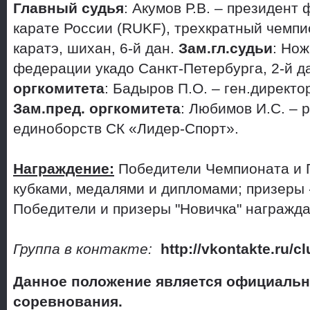
Главный судья
: Акумов Р.В. – президент
карате России (RUKF), трехкратный чемпи
каратэ, шихан, 6-й дан.
Зам.гл.судьи
: Нож
федерации укадо Санкт-Петербурга, 2-й д
оргкомитета
: Бадыров П.О. – ген.директ
Зам.пред. оргкомитета
: Любимов И.С. – 
единоборств СК «Лидер-Спорт».
Награждение:
Победители Чемпионата и 
кубками, медалями и дипломами; призеры 
Победители и призеры "Новичка" награжд
Группа в контакте:
http
://
vkontakte
.
ru
/
cl
Данное положение является официаль
соревнования.