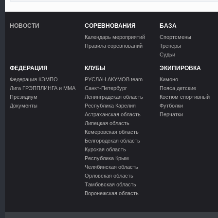
НОВОСТИ
СОРЕВНОВАНИЯ
БАЗА
Календарь мероприятий
Спортсмены
Правила соревнований
Тренеры
Судьи
ФЕДЕРАЦИЯ
КЛУБЫ
ЭКИПИРОВКА
Федерация КЭМПО
РУСЛАН АКУМОВ team
Кимоно
Лига ГРЭППЛИНГА и ММА
Санкт-Петербург
Пояса детские
Президиум
Ленинградская область
Костюм спортивный
Документы
Республика Карелия
Футболки
Астраханская область
Перчатки
Липецкая область
Кемеровская область
Белгородская область
Курская область
Республика Крым
Челябинская область
Орловская область
Тамбовская область
Воронежская область