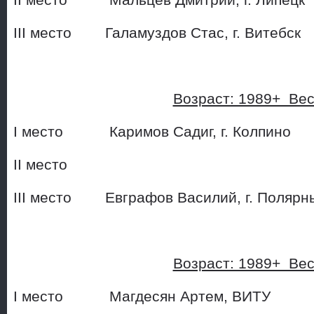
II место Мальцев Дмитрий
III место Галамуздов Стас,
Возраст: 1989+ Ве
I место Каримов Садиг, 
II место
III место Евграфов Василий, 
Возраст: 1989+ Ве
I место Магдесян Артем