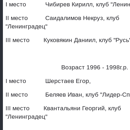
I место Чибирев Кирилл, кл
II место Саидалимов Некруз, клуб
"Ленинградец"
III место Куковякин Даниил, 
Возраст 1996 - 1998г.р
I место Шерстаев Ег
II место Беляев Иван, клуб "
III место Квантальяни Георгий, клуб
"Ленинградец"