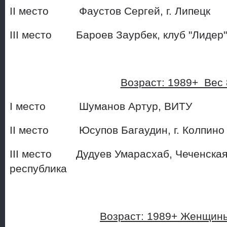
II место Фаустов Сергей,
III место Бароев Заурбек, 
Возраст: 1989+ Вес 8
I место Шуманов Артур
II место Юсупов Багаудин,
III место Дудуев Умарасхаб, Чеченска
республика
Возраст: 1989+ Женщин