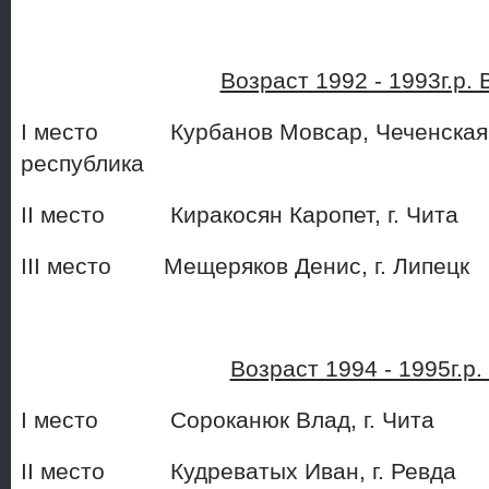
Возраст 1992 - 1993г.р. В
I место Курбанов Мовсар, Чеченская
республика
II место Киракосян Кароп
III место Мещеряков Денис
Возраст 1994 - 1995г.р
I место Сороканюк Влад, 
II место Кудреватых Иван, г