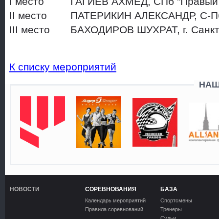
I место ГАГИЕВ АХМЕД, СПб "Правый 
II место ПАТЕРИКИН АЛЕКСАНДР, С-Пб
III место БАХОДИРОВ ШУХРАТ, г. Санкт
К списку мероприятий
НАШ
НОВОСТИ
СОРЕВНОВАНИЯ
БАЗА
Календарь мероприятий
Спортсмены
Правила соревнований
Тренеры
Судьи