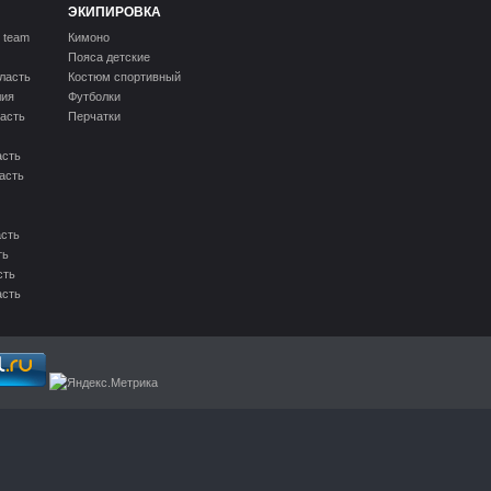
ЭКИПИРОВКА
 team
Кимоно
Пояса детские
ласть
Костюм спортивный
лия
Футболки
асть
Перчатки
асть
асть
асть
ть
сть
асть