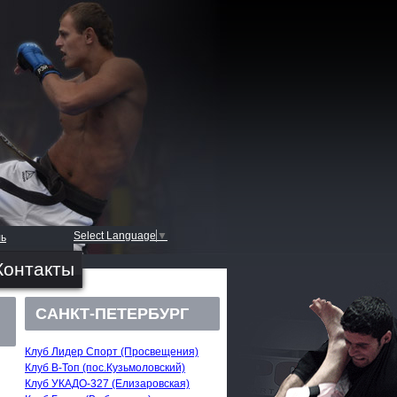
Select Language
▼
ль
Контакты
САНКТ-ПЕТЕРБУРГ
Клуб Лидер Спорт (Просвещения)
Клуб В-Топ (пос.Кузьмоловский)
Клуб УКАДО-327 (Елизаровская)