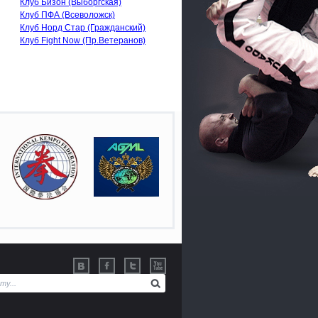
Клуб Бизон (Выборгская)
Клуб ПФА (Всеволожск)
Клуб Норд Стар (Гражданский)
Клуб Fight Now (Пр.Ветеранов)