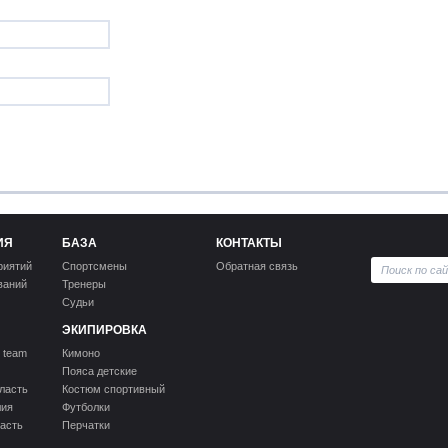
ИЯ
БАЗА
КОНТАКТЫ
риятий
Спортсмены
Обратная связь
ваний
Тренеры
Судьи
ЭКИПИРОВКА
 team
Кимоно
Пояса детские
ласть
Костюм спортивный
лия
Футболки
асть
Перчатки