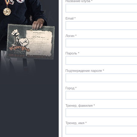
Название клуба *
Email *
Логин *
Пароль *
Подтверждение пароля *
Город *
Тренер, фамилия *
Тренер, имя *