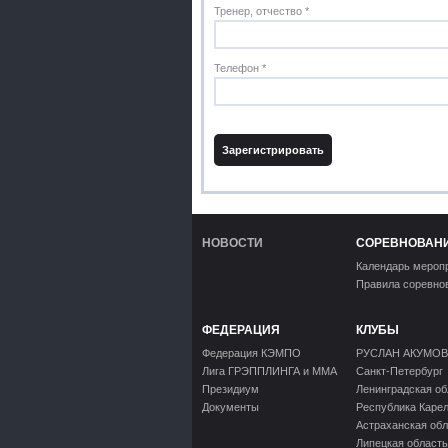
Тренер, отчество *
Телефон *
НОВОСТИ
СОРЕВНОВАН
Календарь мероп
Правила соревно
ФЕДЕРАЦИЯ
КЛУБЫ
Федерация КЭМПО
РУСЛАН АКУМОВ
Лига ГРЭППЛИНГА и ММА
Санкт-Петербург
Президиум
Ленинградская об
Документы
Республика Каре
Астраханская обл
Липецкая область