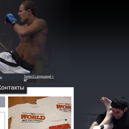
Select Language
▼
ль
Контакты