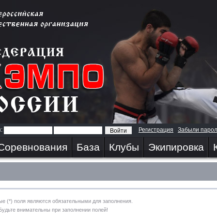
я:
Регистрация
Забыли паро
Соревнования
База
Клубы
Экипировка
е (*) поля являются обязательными для заполнения.
Будьте внимательны при заполнении полей!